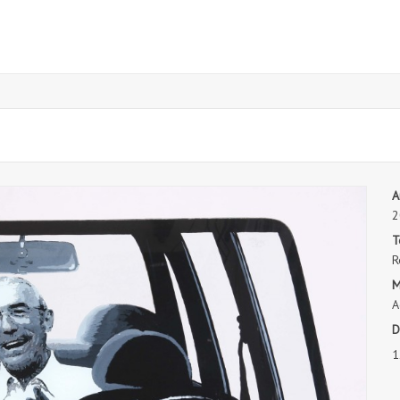
A
2
T
R
M
A
D
1