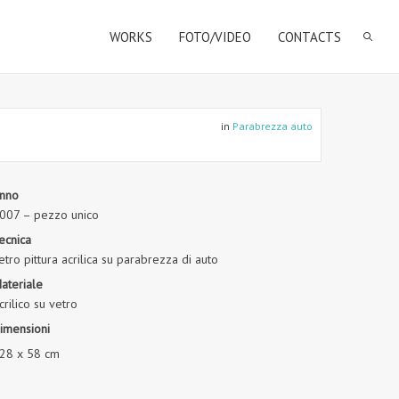
WORKS
FOTO/VIDEO
CONTACTS
in
Parabrezza auto
nno
007 – pezzo unico
ecnica
etro pittura acrilica su parabrezza di auto
ateriale
crilico su vetro
imensioni
28 x 58 cm