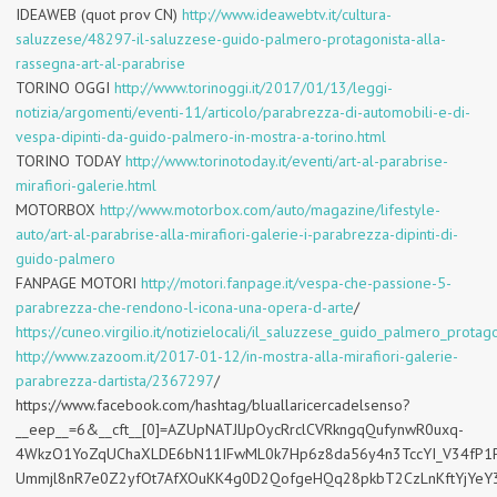
IDEAWEB
(quot prov CN)
http://www.ideawebtv.it/cultura-
saluzzese/48297-il-saluzzese-guido-palmero-protagonista-alla-
rassegna-art-al-parabrise
TORINO OGGI
http://www.torinoggi.it/2017/01/13/leggi-
notizia/argomenti/eventi-11/articolo/parabrezza-di-automobili-e-di-
vespa-dipinti-da-guido-palmero-in-mostra-a-torino.html
TORINO TODAY
http://www.torinotoday.it/eventi/art-al-parabrise-
mirafiori-galerie.html
MOTORBOX
http://www.motorbox.com/auto/magazine/lifestyle-
auto/art-al-parabrise-alla-mirafiori-galerie-i-parabrezza-dipinti-di-
guido-palmero
FANPAGE MOTORI
http://motori.fanpage.it/vespa-che-passione-5-
parabrezza-che-rendono-l-icona-una-opera-d-arte
/
https://cuneo.virgilio.it/notizielocali/il_saluzzese_guido_palmero_prot
http://www.zazoom.it/2017-01-12/in-mostra-alla-mirafiori-galerie-
parabrezza-dartista/2367297
/
https://www.facebook.com/hashtag/bluallaricercadelsenso?
__eep__=6&__cft__[0]=AZUpNATJlJpOycRrclCVRkngqQufynwR0uxq-
4WkzO1YoZqUChaXLDE6bN11IFwML0k7Hp6z8da56y4n3TccYI_V34fP1PTo
Ummjl8nR7e0Z2yfOt7AfXOuKK4g0D2QofgeHQq28pkbT2CzLnKftYjYeY3