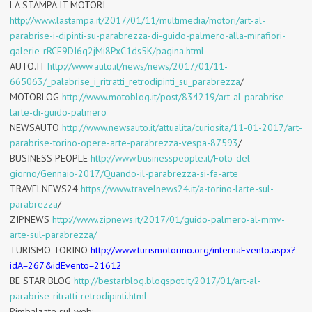
LA STAMPA.IT MOTORI
http://www.lastampa.it/2017/01/11/multimedia/motori/art-al-
parabrise-i-dipinti-su-parabrezza-di-guido-palmero-alla-mirafiori-
galerie-rRCE9DI6q2jMi8PxC1ds5K/pagina.html
AUTO.IT
http://www.auto.it/news/news/2017/01/11-
665063/_palabrise_i_ritratti_retrodipinti_su_parabrezza
/
MOTOBLOG
http://www.motoblog.it/post/834219/art-al-parabrise-
larte-di-guido-palmero
NEWSAUTO
http://www.newsauto.it/attualita/curiosita/11-01-2017/art-
parabrise-torino-opere-arte-parabrezza-vespa-87593
/
BUSINESS PEOPLE
http://www.businesspeople.it/Foto-del-
giorno/Gennaio-2017/Quando-il-parabrezza-si-fa-arte
TRAVELNEWS24
https://www.travelnews24.it/a-torino-larte-sul-
parabrezza
/
ZIPNEWS
http://www.zipnews.it/2017/01/guido-palmero-al-mmv-
arte-sul-parabrezza/
TURISMO TORINO
http://www.turismotorino.org/internaEvento.aspx?
idA=267&idEvento=21612
BE STAR BLOG
http://bestarblog.blogspot.it/2017/01/art-al-
parabrise-ritratti-retrodipinti.html
Rimbalzate sul web: