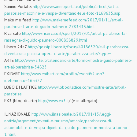
Sannio Portale
:
http://www.sannioportale.it/public/articoli/art-al-
parabrise-macchine-e-vespe-diventano-tele-foto-1169635.asp
Make me feed
http://www.makemefeed.com/2017/01/11/art-al-
parabrise-l-arte-di-guido-palmero-2783435.html
Ricarcalo
http://www.ricercalo.it/sport/2017/01/art-al-parabrise-la-
rassegna-di-guido-palmero-000858829.html
Libero 24×7
http://gossip.libero.it/focus/40186320/e-il-parabrezza-
diventa-una-piccola-opera-d-arte/parabrezza-arte/?type=
ARTE
http://www.arte.it/calendario-arte/torino/mostra-guido-palmero-
art-al-parabrise-34823
EXIBART
http://www.exibart.com/profilo/eventiV2.asp?
idelemento=165322
LOBO DI LATTICE
http://www.lobodilattice.com/mostre-arte/art-al-
parabrise
EX3
(blog di arte)
http://www.ex3.it
/ (e in allegato)
IL NAZIONALE
http://www.ilnazionale.it/2017/01/13/leggi-
notizia/argomenti/eventi-e-turismo/articolo/parabrezza-di-
automobili-e-di-vespa-dipinti-da-guido-palmero-in-mostra-a-torino-
1.html