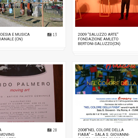
POESIA E MUSICA
13
2009 “SALUZZO ARTE”
IANALE (CN)
FONDAZIONE AMLETO
BERTONI-SALUZZO(CN)
A
28
2008″NEL COLORE DELLA
”MOVING
FIABA” – SALA S. GIOVANNI-