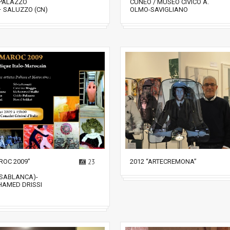
 PALAZZO
CUNEO / MUSEO CIVICO A.
 SALUZZO (CN)
OLMO-SAVIGLIANO
ROC 2009”
23
2012 “ARTECREMONA”
ASABLANCA)-
HAMED DRISSI