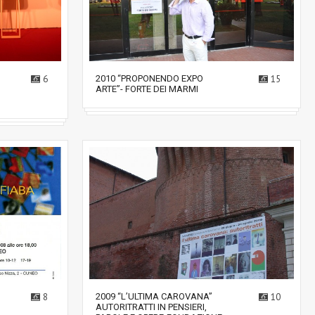
6
2010 “PROPONENDO EXPO
15
ARTE”- FORTE DEI MARMI
8
2009 “L’ULTIMA CAROVANA”
10
AUTORITRATTI IN PENSIERI,