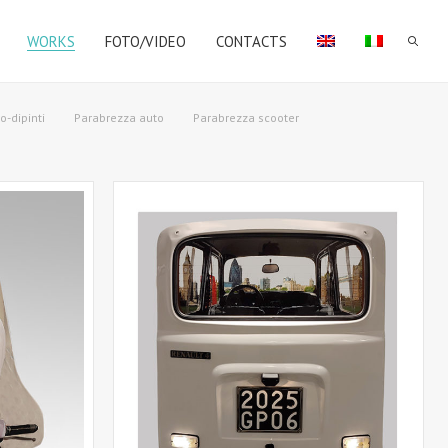
WORKS
FOTO/VIDEO
CONTACTS
o-dipinti
Parabrezza auto
Parabrezza scooter