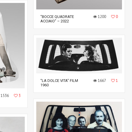
1200
0
“BOCCE QUADRATE
ACCIAIO” – 2022
1667
1
“LA DOLCE VITA” FILM
1960
1536
3