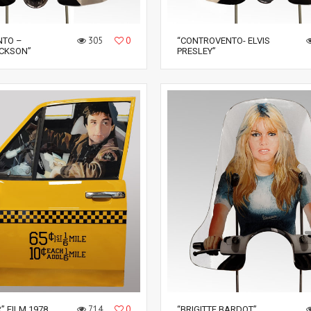
305
0
NTO –
“CONTROVENTO- ELVIS
CKSON”
PRESLEY”
714
0
R” FILM 1978
“BRIGITTE BARDOT”