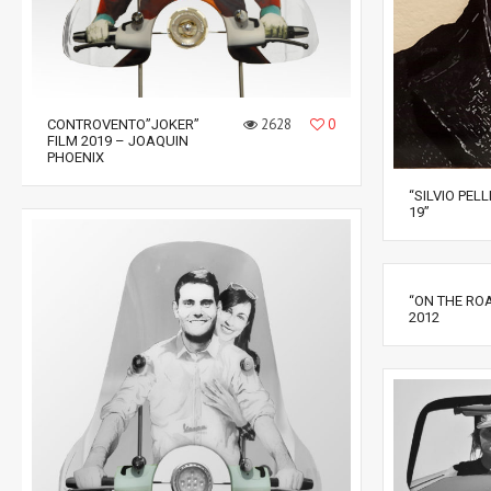
2628
0
CONTROVENTO”JOKER”
FILM 2019 – JOAQUIN
PHOENIX
“SILVIO PEL
19”
“ON THE RO
2012