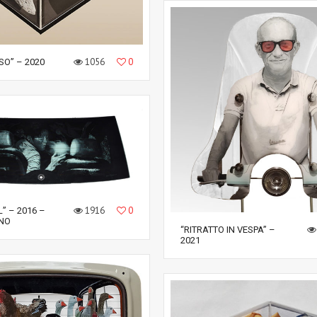
1056
0
SO” – 2020
1916
0
” – 2016 –
NO
“RITRATTO IN VESPA” –
2021