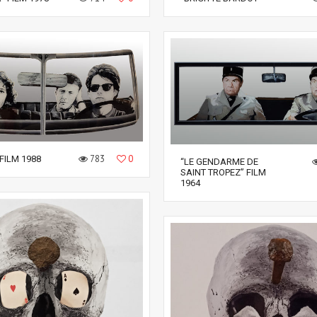
783
0
FILM 1988
“LE GENDARME DE
SAINT TROPEZ” FILM
1964