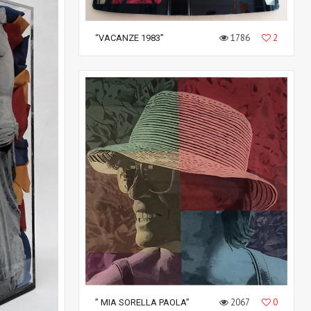
1786
2
“VACANZE 1983”
2067
0
” MIA SORELLA PAOLA”