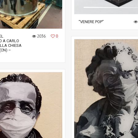
“VENERE POP”
2036
0
EL
 A CARLO
LLA CHIESA
(CN) –