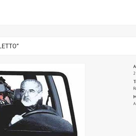
LETTO”
A
2
T
R
M
A