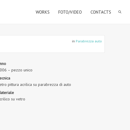
WORKS
FOTO/VIDEO
CONTACTS
in
Parabrezza auto
nno
006 – pezzo unico
ecnica
etro pittura acrilica su parabrezza di auto
ateriale
crilico su vetro